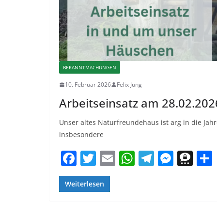
BEKANNTMACHUNGEN
10. Februar 2026
Felix Jung
Arbeitseinsatz am 28.02.202
Unser altes Naturfreundehaus ist arg in die Jah
insbesondere
F
T
E
W
T
M
T
a
w
m
h
el
e
h
c
itt
ai
at
e
ss
re
Weiterlesen
e
er
l
s
gr
e
e