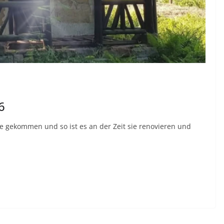
6
re gekommen und so ist es an der Zeit sie renovieren und
T
ei
le
n