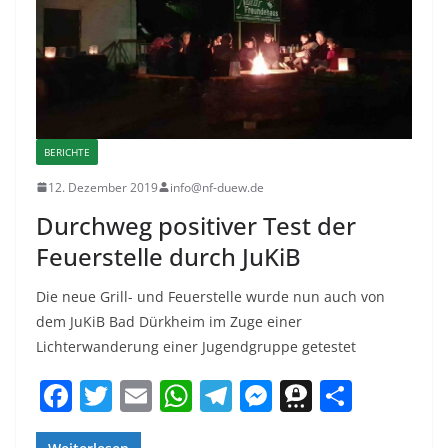
BERICHTE
12. Dezember 2019
info@nf-duew.de
Durchweg positiver Test der
Feuerstelle durch JuKiB
Die neue Grill- und Feuerstelle wurde nun auch von
dem JuKiB Bad Dürkheim im Zuge einer
Lichterwanderung einer Jugendgruppe getestet
F
T
E
W
T
M
T
T
a
w
m
h
el
e
h
ei