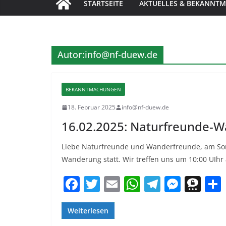
STARTSEITE
AKTUELLES & BEKANNT
Autor:
info@nf-duew.de
BEKANNTMACHUNGEN
18. Februar 2025
info@nf-duew.de
16.02.2025: Naturfreunde-
Liebe Naturfreunde und Wanderfreunde, am Son
Wanderung statt. Wir treffen uns um 10:00 UIhr
F
T
E
W
T
M
T
a
w
m
h
el
e
h
c
itt
ai
at
e
ss
re
Weiterlesen