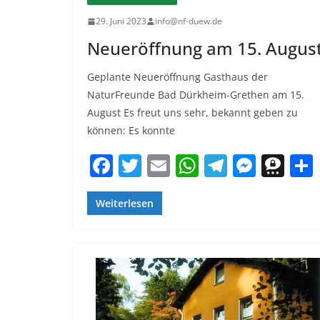
29. Juni 2023
info@nf-duew.de
Neueröffnung am 15. August
Geplante Neueröffnung Gasthaus der
NaturFreunde Bad Dürkheim-Grethen am 15.
August Es freut uns sehr, bekannt geben zu
können: Es konnte
F
T
E
W
T
M
T
a
w
m
h
el
e
h
c
itt
ai
at
e
ss
re
Weiterlesen
e
er
l
s
gr
e
e
b
A
a
n
m
o
p
m
g
a
o
p
er