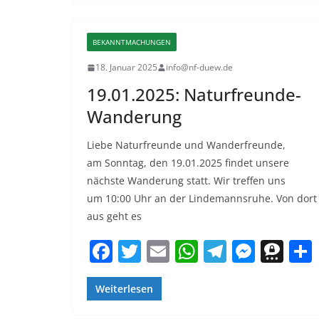
e
er
l
s
gr
e
e
b
A
a
n
m
BEKANNTMACHUNGEN
o
p
m
g
a
18. Januar 2025
info@nf-duew.de
o
p
er
19.01.2025: Naturfreunde-
k
Wanderung
Liebe Naturfreunde und Wanderfreunde,
am Sonntag, den 19.01.2025 findet unsere
nächste Wanderung statt. Wir treffen uns
um 10:00 Uhr an der Lindemannsruhe. Von dort
aus geht es
F
T
E
W
T
M
T
a
w
m
h
el
e
h
c
itt
ai
at
e
ss
re
Weiterlesen