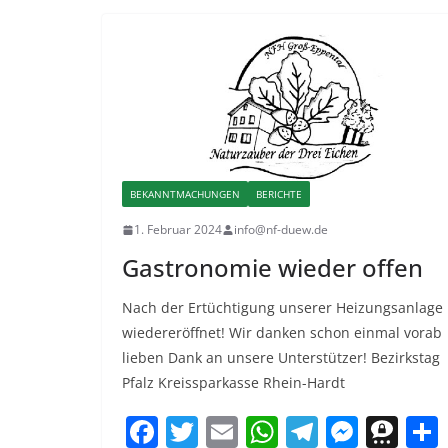
e
er
l
s
gr
e
e
b
A
a
n
m
o
p
m
g
a
o
p
er
k
BEKANNTMACHUNGEN
BERICHTE
1. Februar 2024
info@nf-duew.de
Gastronomie wieder offen
Nach der Ertüchtigung unserer Heizungsanlage
wiedereröffnet! Wir danken schon einmal vorab
lieben Dank an unsere Unterstützer! Bezirkstag
Pfalz Kreissparkasse Rhein-Hardt
F
T
E
W
T
M
T