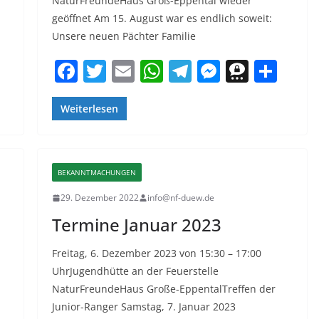
NaturFreundeHaus Groß-Eppental wieder
le
geöffnet Am 15. August war es endlich soweit:
n
Unsere neuen Pächter Familie
F
T
E
W
T
M
T
T
a
w
m
h
el
e
h
ei
c
itt
ai
at
e
ss
re
le
Weiterlesen
e
er
l
s
gr
e
e
n
b
A
a
n
m
BEKANNTMACHUNGEN
o
p
m
g
a
29. Dezember 2022
info@nf-duew.de
o
p
er
Termine Januar 2023
k
Freitag, 6. Dezember 2023 von 15:30 – 17:00
UhrJugendhütte an der Feuerstelle
NaturFreundeHaus Große-EppentalTreffen der
Junior-Ranger Samstag, 7. Januar 2023