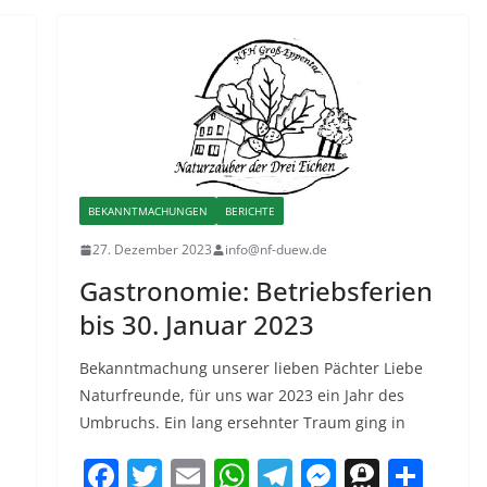
n
b
A
a
n
m
o
p
m
g
a
o
p
er
k
BEKANNTMACHUNGEN
BERICHTE
27. Dezember 2023
info@nf-duew.de
Gastronomie: Betriebsferien
bis 30. Januar 2023
Bekanntmachung unserer lieben Pächter Liebe
Naturfreunde, für uns war 2023 ein Jahr des
Umbruchs. Ein lang ersehnter Traum ging in
T
F
T
E
W
T
M
T
T