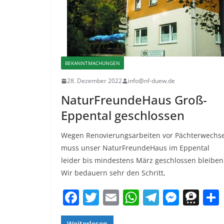
k
BEKANNTMACHUNGEN
28. Dezember 2022
info@nf-duew.de
NaturFreundeHaus Groß-
Eppental geschlossen
Wegen Renovierungsarbeiten vor Pächterwechse
muss unser NaturFreundeHaus im Eppental
leider bis mindestens März geschlossen bleiben
Wir bedauern sehr den Schritt,
F
T
E
W
T
M
T
a
w
m
h
el
e
h
Weiterlesen