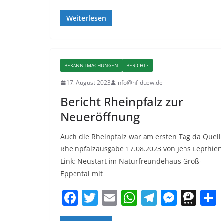
a
w
m
h
el
e
h
c
itt
ai
at
e
ss
re
Weiterlesen
e
er
l
s
gr
e
e
b
A
a
n
m
o
p
m
g
a
BEKANNTMACHUNGEN
BERICHTE
o
p
er
17. August 2023
info@nf-duew.de
k
Bericht Rheinpfalz zur
Neueröffnung
Auch die Rheinpfalz war am ersten Tag da Quell
Rheinpfalzausgabe 17.08.2023 von Jens Lepthie
Link: Neustart im Naturfreundehaus Groß-
Eppental mit
F
T
E
W
T
M
T
a
w
m
h
el
e
h