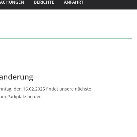
MACHUNGEN
BERICHTE
ANFAHRT
Wanderung
ntag, den 16.02.2025 findet unsere nächste
 am Parkplatz an der
T
ei
le