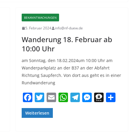
n
BEKANNTMACHUNGEN
5. Februar 2024
info@nf-duew.de
Wanderung 18. Februar ab
10:00 Uhr
am Sonntag, den 18.02.2024um 10:00 Uhr am
Wanderparkplatz an der B37 an der Abfahrt
Richtung Saupferch. Von dort aus geht es in einer
Rundwanderung
F
T
E
W
T
M
T
T
T
a
w
m
h
el
e
h
ei
ei
c
itt
ai
at
e
ss
re
le
Weiterlesen
le
e
er
l
s
gr
e
e
n