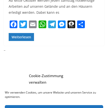
Ab Mitte Oktober werden jeden Samstag notwendige
Arbeiten auf unseren Gelände und an den Häusern
erledigt werden. Dabei kann es
F
T
E
W
T
M
T
T
a
w
m
h
el
e
h
ei
c
itt
ai
at
e
ss
re
le
Weiterlesen
e
er
l
s
gr
e
e
n
_
b
A
a
n
m
o
p
m
g
a
o
p
er
k
Cookie-Zustimmung
verwalten
Impressum und Datenschutzerklärung
Wir verwenden Cookies, um unsere Website und unseren Service zu
Coockierichtlinie
optimieren.