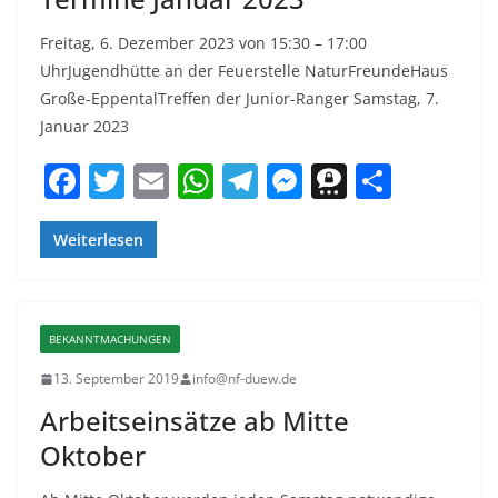
Freitag, 6. Dezember 2023 von 15:30 – 17:00
UhrJugendhütte an der Feuerstelle NaturFreundeHaus
Große-EppentalTreffen der Junior-Ranger Samstag, 7.
Januar 2023
F
T
E
W
T
M
T
T
a
w
m
h
el
e
h
ei
c
itt
ai
at
e
ss
re
le
Weiterlesen
e
er
l
s
gr
e
e
n
b
A
a
n
m
BEKANNTMACHUNGEN
o
p
m
g
a
13. September 2019
info@nf-duew.de
o
p
er
Arbeitseinsätze ab Mitte
k
Oktober