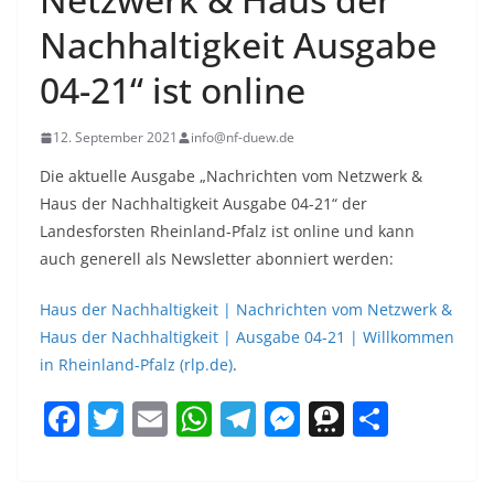
Nachhaltigkeit Ausgabe
04-21“ ist online
12. September 2021
info@nf-duew.de
Die aktuelle Ausgabe „Nachrichten vom Netzwerk &
Haus der Nachhaltigkeit Ausgabe 04-21“ der
Landesforsten Rheinland-Pfalz ist online und kann
auch generell als Newsletter abonniert werden:
Haus der Nachhaltigkeit | Nachrichten vom Netzwerk &
Haus der Nachhaltigkeit | Ausgabe 04-21 | Willkommen
in Rheinland-Pfalz (rlp.de)
.
F
T
E
W
T
M
T
T
a
w
m
h
el
e
h
ei
c
itt
ai
at
e
ss
re
le