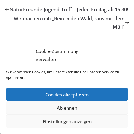
e
er
l
s
gr
e
e
n
NaturFreunde-Jugend-Treff – Jeden Freitag ab 15:30!
b
A
a
n
m
Wir machen mit: „Rein in den Wald, raus mit dem
o
p
m
g
a
Müll“
o
p
er
k
Cookie-Zustimmung
verwalten
Impressum und Datenschutzerklärung
Wir verwenden Cookies, um unsere Website und unseren Service zu
Coockierichtlinie
optimieren.
Cookies akzeptieren
Ablehnen
Copyright © 2026
Naturfreunde Bad Dürkheim – Grethen
.
Alle Rechte vorbehalten.
Einstellungen anzeigen
Theme:
ColorMag
von ThemeGrill. Präsentiert von
WordPress
.