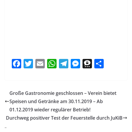
F
T
E
W
T
M
T
T
a
w
m
h
el
e
h
ei
c
itt
ai
at
e
ss
re
le
e
er
l
s
gr
e
e
n
Große Gastronomie geschlossen – Verein bietet
b
A
a
n
m
Speisen und Getränke am 30.11.2019 – Ab
o
p
m
g
a
01.12.2019 wieder regulärer Betrieb!
o
p
er
Durchweg positiver Test der Feuerstelle durch JuKiB
_
k