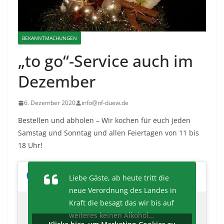
BEKANNTMACHUNGEN
„to go“-Service auch im
Dezember
6. Dezember 2020
info@nf-duew.de
Bestellen und abholen – Wir kochen für euch jeden
Samstag und Sonntag und allen Feiertagen von 11 bis
18 Uhr!
Liebe Gäste, ab heute tritt die
neue Verordnung des Landes in
Kraft die besagt das wir bis auf
weiteres keinen Alkohol…