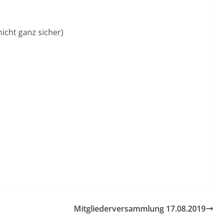
nicht ganz sicher)
T
ei
le
n
Mitgliederversammlung 17.08.2019