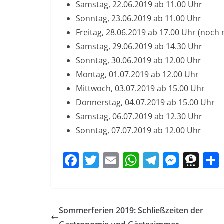
Samstag, 22.06.2019 ab 11.00 Uhr
Sonntag, 23.06.2019 ab 11.00 Uhr
Freitag, 28.06.2019 ab 17.00 Uhr (noch 
Samstag, 29.06.2019 ab 14.30 Uhr
Sonntag, 30.06.2019 ab 12.00 Uhr
Montag, 01.07.2019 ab 12.00 Uhr
Mittwoch, 03.07.2019 ab 15.00 Uhr
Donnerstag, 04.07.2019 ab 15.00 Uhr
Samstag, 06.07.2019 ab 12.30 Uhr
Sonntag, 07.07.2019 ab 12.00 Uhr
F
T
E
W
T
M
T
a
w
m
h
el
e
h
c
itt
ai
at
e
ss
re
e
er
l
s
gr
e
e
Sommerferien 2019: Schließzeiten der